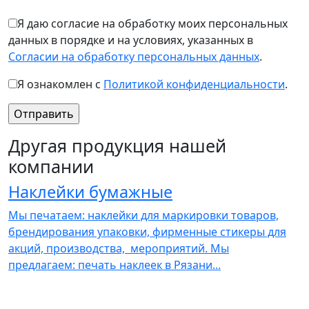
Я даю согласие на обработку моих персональных
данных в порядке и на условиях, указанных в
Согласии на обработку персональных данных
.
Я ознакомлен с
Политикой конфиденциальности
.
Другая продукция нашей
компании
Наклейки бумажные
Мы печатаем: наклейки для маркировки товаров,
М
брендирования упаковки, фирменные стикеры для
к
акций, производства, мероприятий. Мы
р
предлагаем: печать наклеек в Рязани...
п