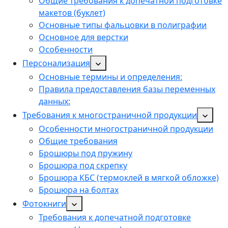
Общие требования к допечатной подготовке
макетов (буклет)
Основные типы фальцовки в полиграфии
Основное для верстки
Особенности
Персонализация
Основные термины и определения:
Правила предоставления базы переменных
данных:
Требования к многостраничной продукции
Особенности многостраничной продукции
Общие требования
Брошюры под пружину
Брошюра под скрепку
Брошюра КБС (термоклей в мягкой обложке)
Брошюра на болтах
Фотокниги
Требования к допечатной подготовке